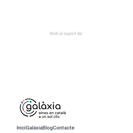
Amb el suport de:
Inici
Galàxia
Blog
Contacte