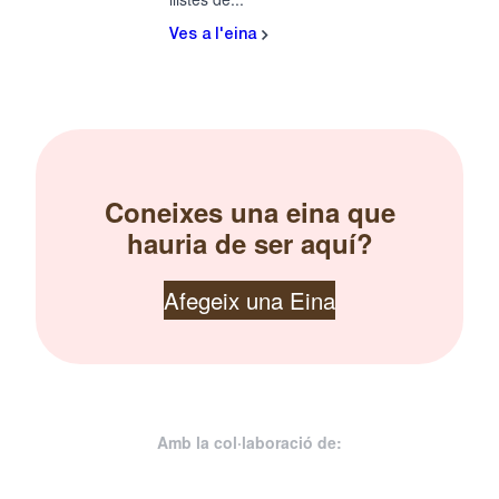
Ves a l'eina
Coneixes una eina que
hauria de ser aquí?
Afegeix una Eina
Amb la col·laboració de: