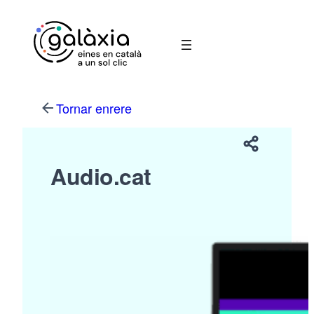
Vés
al
contingut
Tornar enrere
Audio.cat