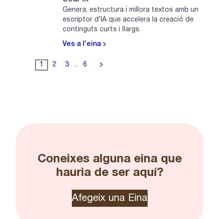
Genera, estructura i millora textos amb un
escriptor d’IA que accelera la creació de
continguts curts i llargs.
Ves a l’eina
1
2
3
...
6
Coneixes alguna eina que
hauria de ser aquí?
Afegeix una Eina