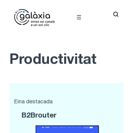
Vés
al
contingut
Productivitat
Eina destacada
B2Brouter