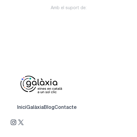
Amb el suport de:
Inici
Galàxia
Blog
Contacte
Instagram
X