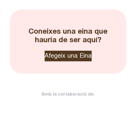
Coneixes una eina que
hauria de ser aquí?
Afegeix una Eina
Amb la col·laboració de: