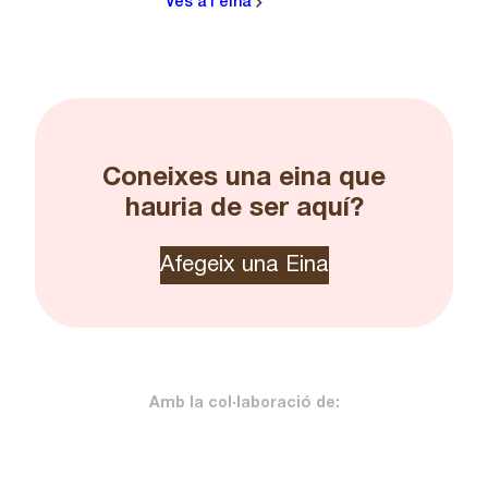
Ves a l'eina
Coneixes una eina que
hauria de ser aquí?
Afegeix una Eina
Amb la col·laboració de: