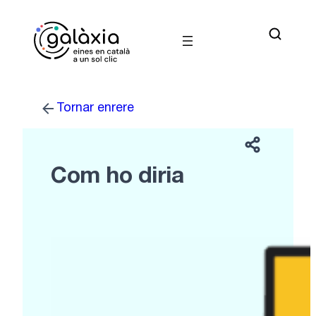
Vés
al
contingut
Tornar enrere
Com ho diria