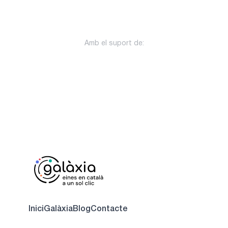
Amb el suport de:
Inici
Galàxia
Blog
Contacte