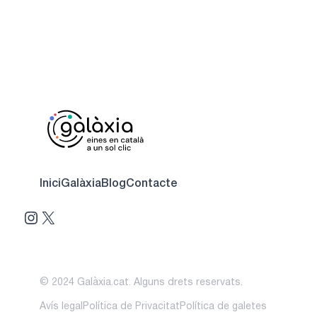
Inici
Galàxia
Blog
Contacte
Instagram
X
© 2024 Galàxia.cat. Alguns drets reservats.
Avís legal
Política de Privacitat
Política de galetes