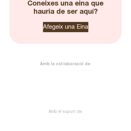
Coneixes una eina que
hauria de ser aquí?
Afegeix una Eina
Amb la col·laboració de:
Amb el suport de: