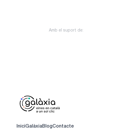
Amb el suport de:
Inici
Galàxia
Blog
Contacte