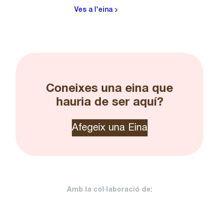
Ves a l'eina
Coneixes una eina que
hauria de ser aquí?
Afegeix una Eina
Amb la col·laboració de: