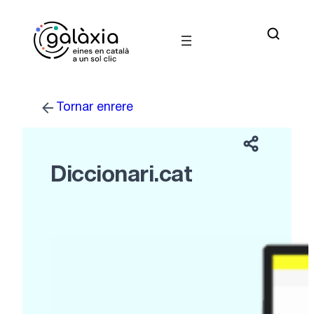
Vés
al
contingut
Tornar enrere
Diccionari.cat