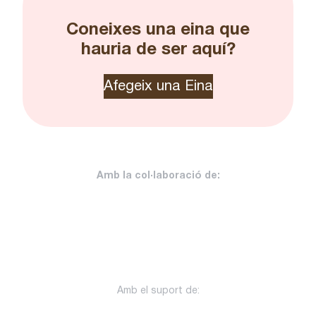
Coneixes una eina que
hauria de ser aquí?
Afegeix una Eina
Amb la col·laboració de:
Amb el suport de: