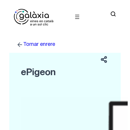
Vés
al
contingut
Tornar enrere
ePigeon