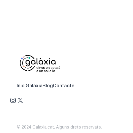
Inici
Galàxia
Blog
Contacte
Instagram
X
© 2024 Galàxia.cat. Alguns drets reservats.