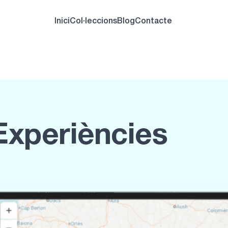
Inici
Col·leccions
Blog
Contacte
 Experiències
Descobreix experi
a Catalunya