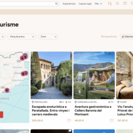
Informació cla
descoberta
: 
ubicació, preu 
Ideal per a:
Ves a l'eina