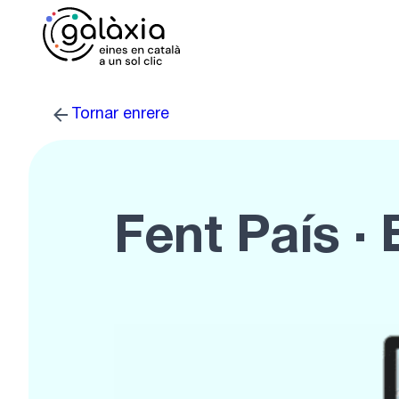
Vés
al
contingut
Tornar enrere
Fent País ·