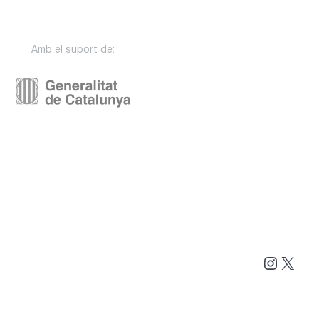
Amb el suport de:
Instag
X