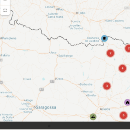
Fent País · Experiències és
País dedicat a activitats i 
trobar propostes de turisme
impulsades per projectes loc
cerca als interessos, press
Cerca d’experi
activitats per 
territori o tip
Projectes de 
impulsades pe
iniciatives loc