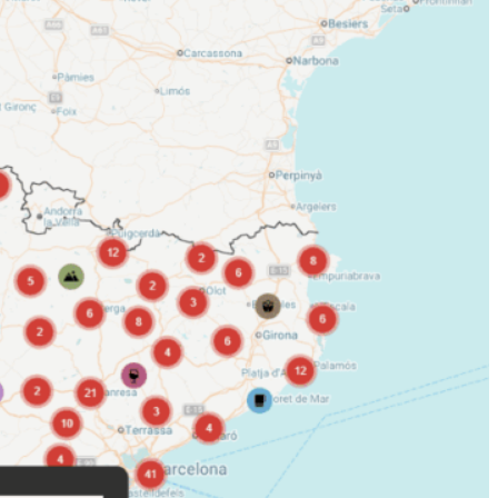
 l’espai de descoberta de la plataforma Fent
experiències vinculades a Catalunya. Permet
, gastronomia, natura, cultura i benestar
als, amb filtres que faciliten adaptar la
upost i zona geogràfica.
ències per criteris
: explora
categoria, rang de preus,
us d’experiència.
proximitat
: experiències
r productors, empreses i
als arreu de Catalunya.