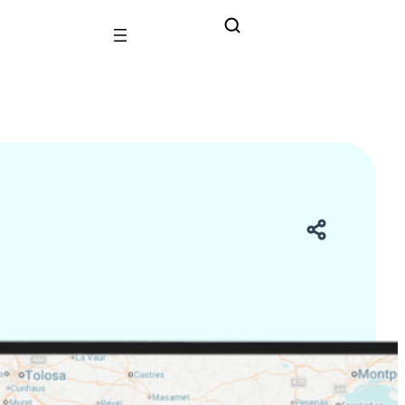
ències locals i autèntiques