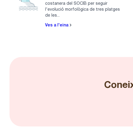
costanera del SOCIB per seguir
l'evolució morfològica de tres platges
de les...
Ves a l'eina
Coneix