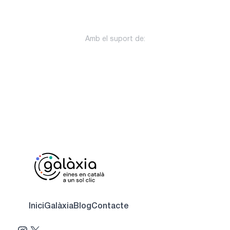
Amb el suport de:
Inici
Galàxia
Blog
Contacte