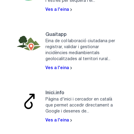
l'estrès per sequera i el...
Ves a l'eina
Guaitapp
Eina de col·laboració ciutadana per
registrar, validar i gestionar
incidències mediambientals
geolocalitzades al territori rural...
Ves a l'eina
Inici.info
Pàgina d'inici i cercador en català
que permet accedir directament a
Google i desenes de...
Ves a l'eina