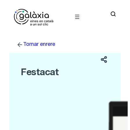
Vés
al
contingut
Tornar enrere
Festacat