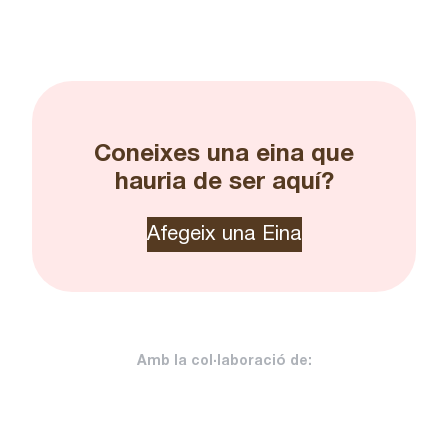
Coneixes una eina que
hauria de ser aquí?
Afegeix una Eina
Amb la col·laboració de: