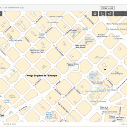
Suport tècnic
per a administ
ciutadania, am
interoperable.
Ideal per a:
Ves a l'eina