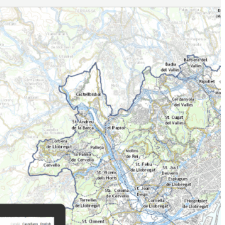
’Àrea Metropolitana de Barcelona (AMB)
s cartogràfics oficials de l’àmbit metropolità.
el mapa topogràfic metropolità, l’arxiu
ca, la guia de carrers i el visor
ualitzades per a la gestió, la recerca i la
ogràfics complets
: accés al
c metropolità, xarxa
iu de cartografia històrica.
tius
: consulta en línia
 carrers i informació
tots els municipis de l’AMB.