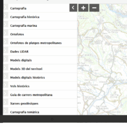
L’Espai de Cartografia de l
reuneix els recursos i servei
Inclou el mapa cartogràfic, 
cartogràfic, la xarxa geodèsi
d’equipaments, amb dades act
consulta ciutadana.
Recursos cart
mapa topogràfi
geodèsica i arx
Visors interac
d’equipaments,
territorial de 