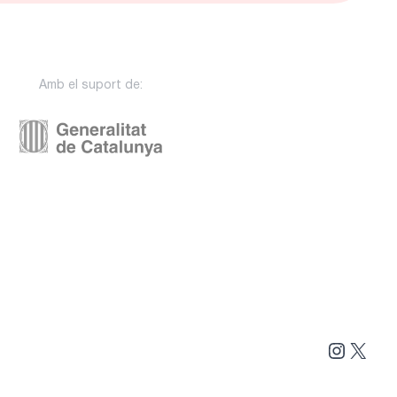
Amb el suport de:
Instag
X