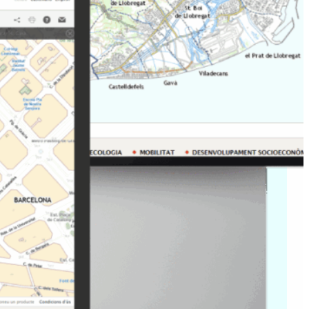
 i obertura de dades
: eines
racions, professionals i
b informació actualitzada i