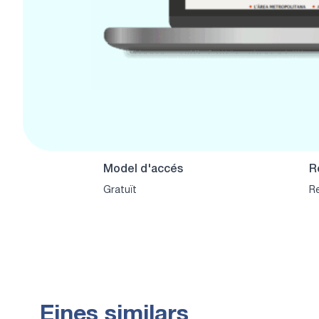
Model d'accés
R
Gratuït
Re
Eines similars