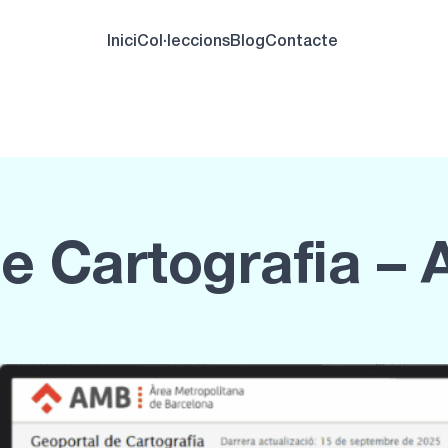
Inici
Col·leccions
Blog
Contacte
e Cartografia –
Mapes, dades i vis
metropolità de B