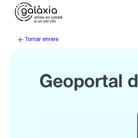
Vés
al
contingut
Tornar enrere
Geoportal d