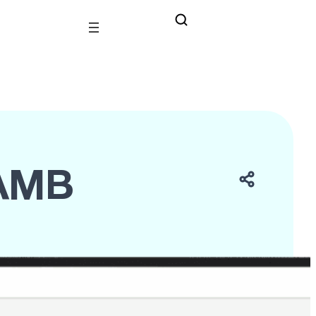
 AMB
ors del territori
arcelona