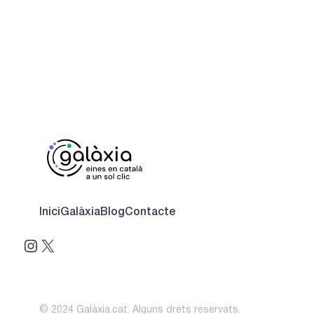
Inici
Galàxia
Blog
Contacte
Instagram
X
© 2024 Galàxia.cat. Alguns drets reservats.