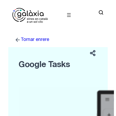
Vés
al
contingut
Tornar enrere
Google Tasks