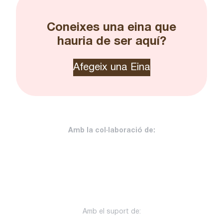
Coneixes una eina que
hauria de ser aquí?
Afegeix una Eina
Amb la col·laboració de:
Amb el suport de: