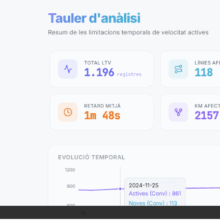
El Tauler de Limitacions Te
de les restriccions de veloci
Permet consultar quantes lín
quin motiu i com evolucionen
com a l’alta velocitat.
Resum global i
total de limita
afectats, la ve
retard estimat,
ferroviària i 
Anàlisi per lín