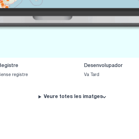
Ves a l'eina
Registre
Desenvolupador
ense registre
Va Tard
Veure totes les imatges