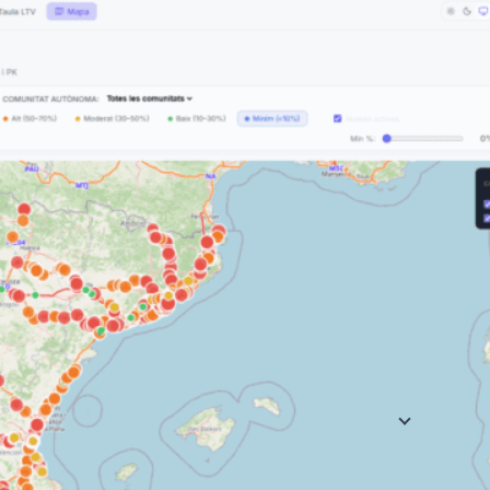
amb més LTV, l
absoluta i per
motius principa
obres o risc d
Evolució temp
nombre de limi
per detectar 
millores en el
Ideal per a: