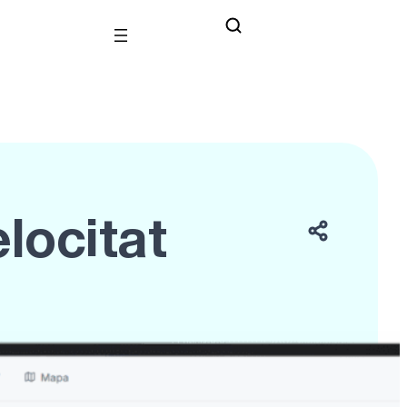
locitat
 xarxa ferroviària espanyola,