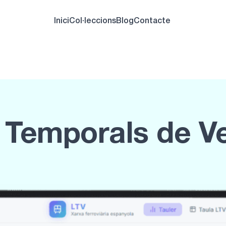
Inici
Col·leccions
Blog
Contacte
 Temporals de Ve
L’estat real de la
en temps real