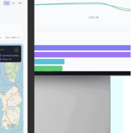
a distribució per velocitat
centatge de reducció, i els
ls com l’estat de la via,
e derroc.
oral
: segueix l’evolució del
tacions al llarg del temps
tendències, empitjoraments o
 manteniment de la xarxa.