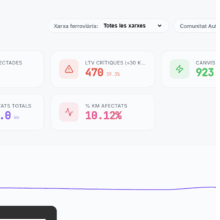
mporals de Velocitat (LTV) és un observatori
tat actives a la xarxa ferroviària espanyola.
ies tenen limitacions, on es concentren, per
 en el temps, tant a la xarxa convencional
 filtres
: consulta el nombre
cions actives, els quilòmetres
locitat mitjana reduïda i el
 amb filtres per xarxa
comunitat autònoma.
ia i motiu
: identifica les línies