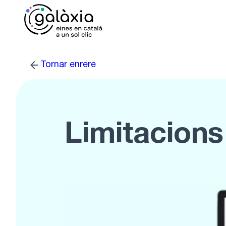
Vés
al
contingut
Tornar enrere
Limitacions