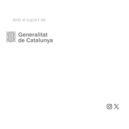
Amb el suport de:
Instag
X