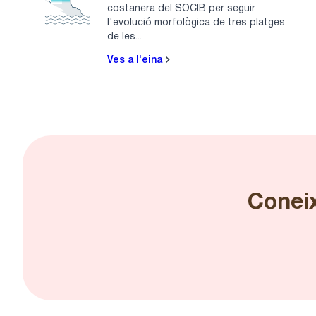
costanera del SOCIB per seguir
l'evolució morfològica de tres platges
de les...
Ves a l'eina
Coneix