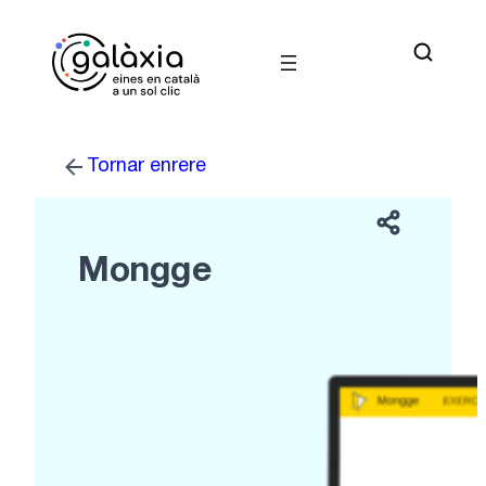
Vés
al
contingut
Tornar enrere
Mongge