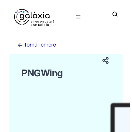
Vés
al
contingut
Tornar enrere
PNGWing