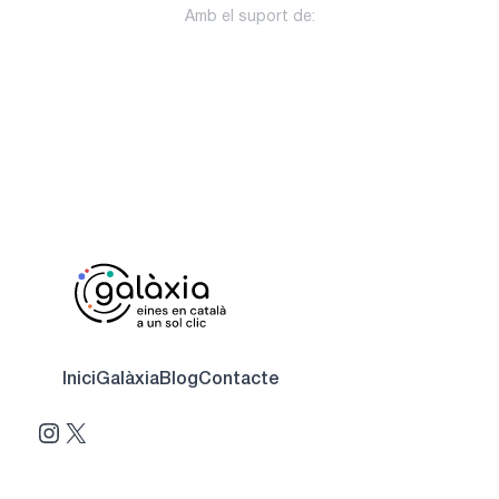
Amb el suport de:
Inici
Galàxia
Blog
Contacte
Instagram
X