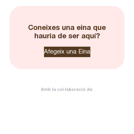
Coneixes una eina que
hauria de ser aquí?
Afegeix una Eina
Amb la col·laboració de: