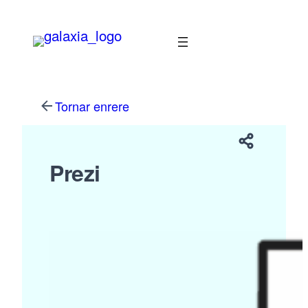
Vés
al
contingut
Tornar enrere
Prezi