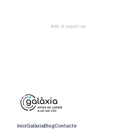
Amb el suport de:
Inici
Galàxia
Blog
Contacte