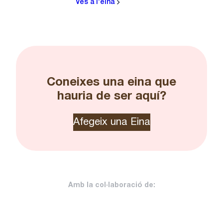
Ves a l'eina
Coneixes una eina que
hauria de ser aquí?
Afegeix una Eina
Amb la col·laboració de: