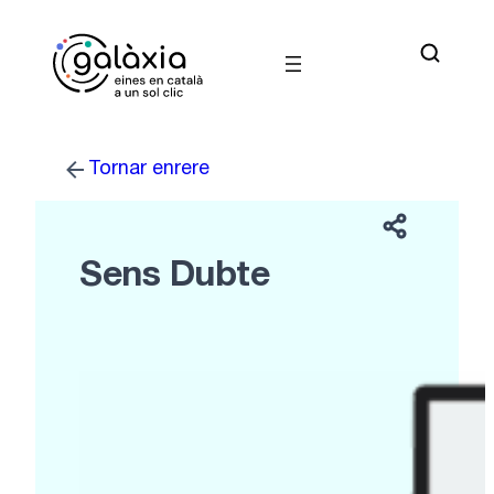
Vés
al
contingut
Tornar enrere
Sens Dubte