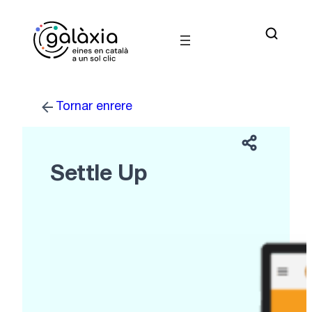
Vés
al
contingut
Tornar enrere
Settle Up