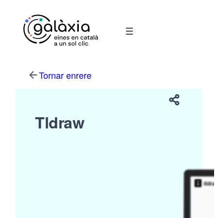
Vés
al
contingut
Tornar enrere
Tldraw