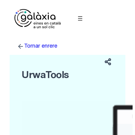
Vés
al
contingut
Tornar enrere
UrwaTools