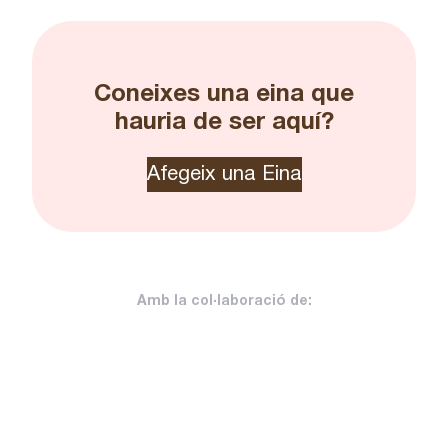
Coneixes una eina que
hauria de ser aquí?
Afegeix una Eina
Amb la col·laboració de: