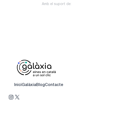
Amb el suport de:
Inici
Galàxia
Blog
Contacte
Instagram
X