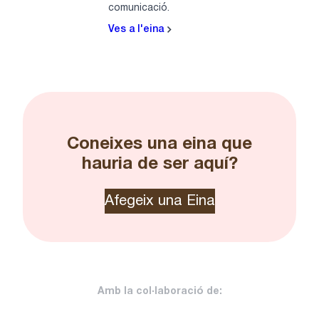
comunicació.
Ves a l'eina
Coneixes una eina que
hauria de ser aquí?
Afegeix una Eina
Amb la col·laboració de: