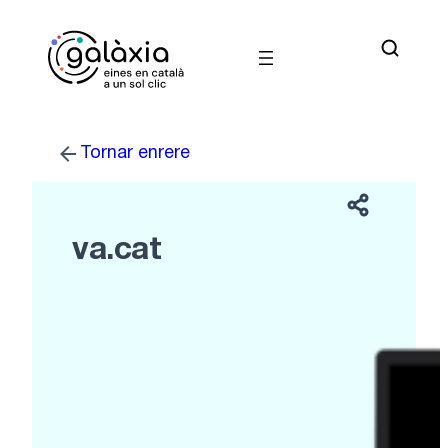
Vés
al
contingut
Tornar enrere
va.cat