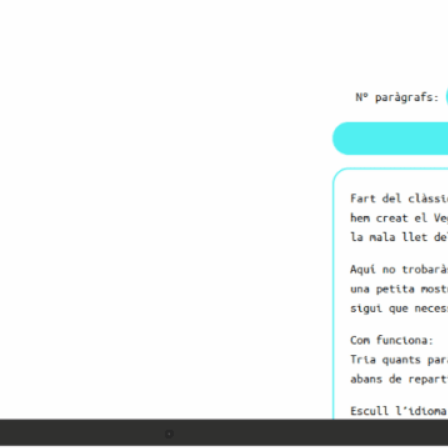
Vegeta Ipsum és una alterna
Ipsum, pensada per generar 
de Vegeta, príncep dels súpe
maquetació, amb frases carr
Generador de
quants paràgra
(curts, mitjans
monòlegs d’en
fuet.
Idioma i to pe
entre català p
llatí.