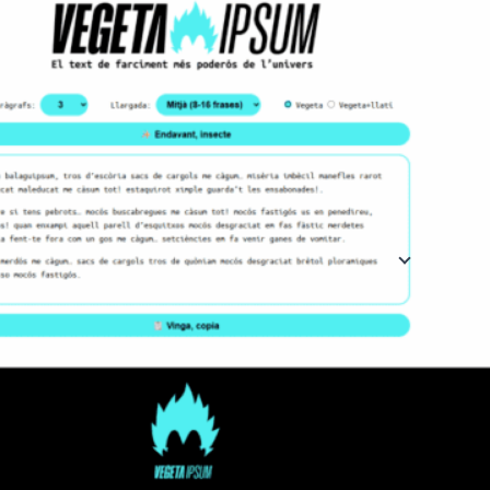
Còpia ràpida i
només cal fer 
tenir-lo al port
vulguis.
Ideal per a:
Ves a l'eina