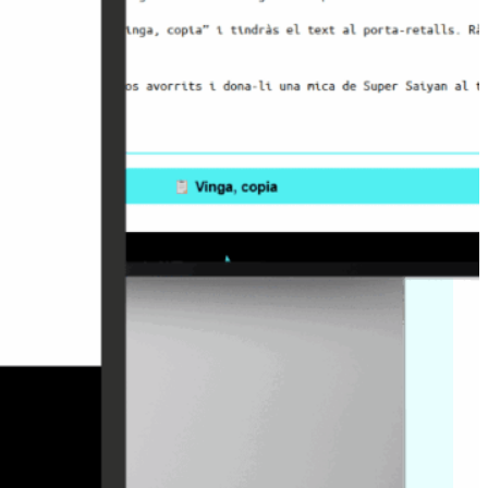
 senzilla
: un cop generat,
clic a “Vinga, copia” per
a-retalls i col·locar-lo on