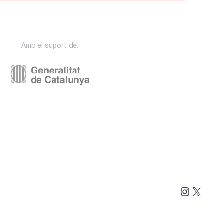
Amb el suport de:
Instag
X