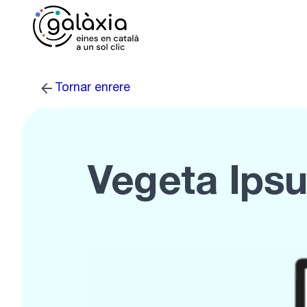
Vés
al
contingut
Tornar enrere
Vegeta Ips