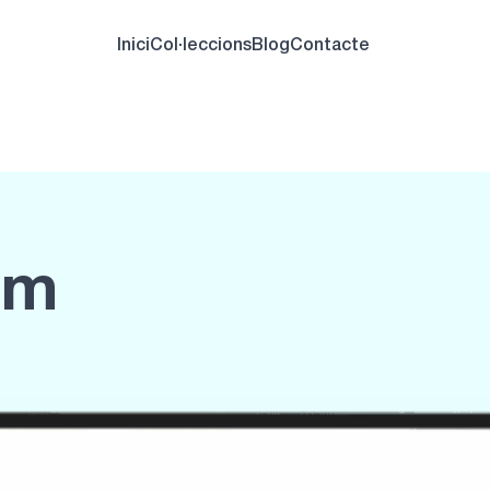
Inici
Col·leccions
Blog
Contacte
um
Text de farcimen