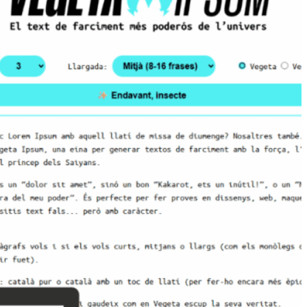
tiva humorística i explosiva al clàssic Lorem
textos de prova amb l’estil i la contundència
rguerrers. Ideal per fer proves de disseny o
egades d’orgull, poder i humor.
 paràgrafs Saiyan
: Escull
fs vols i la seva llargada
 o llargs) — com els
 Vegeta abans de repartir
rsonalitzable
: pots triar
ur o català amb un toc de