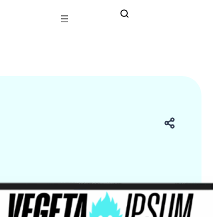
t amb orgull súperguerrer