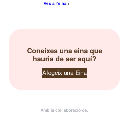
Ves a l'eina
Coneixes una eina que
hauria de ser aquí?
Afegeix una Eina
Amb la col·laboració de: