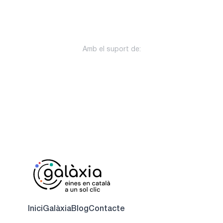
Amb el suport de:
Inici
Galàxia
Blog
Contacte