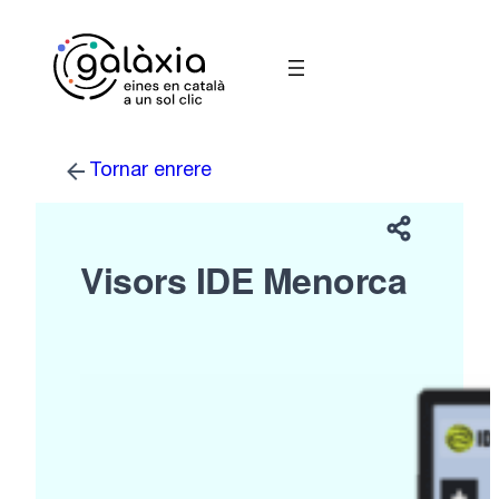
Vés
al
contingut
Tornar enrere
Visors IDE Menorca