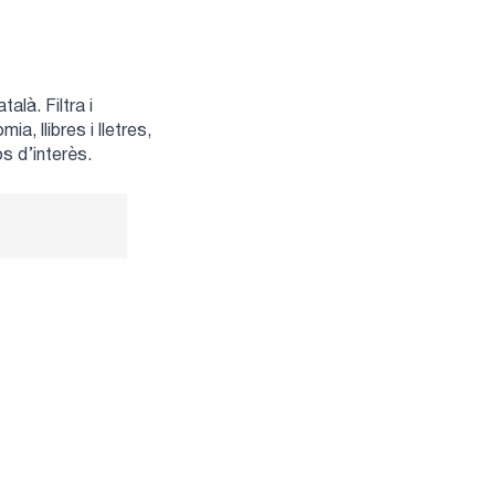
alà. Filtra i
a, llibres i lletres,
os d’interès.