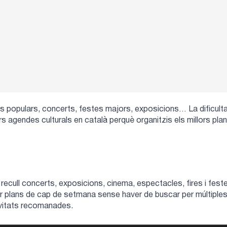
ires populars, concerts, festes majors, exposicions… La dificult
lors agendes culturals en català perquè organitzis els millors p
ecull concerts, exposicions, cinema, espectacles, fires i festes
obar plans de cap de setmana sense haver de buscar per múltiples
tivitats recomanades.