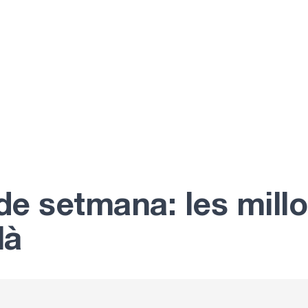
 de setmana: les mill
là