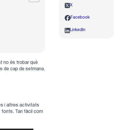
X
Facebook
LinkedIn
at no és trobar què
lans de cap de setmana.
 i altres activitats
 fonts. Tan fàcil com