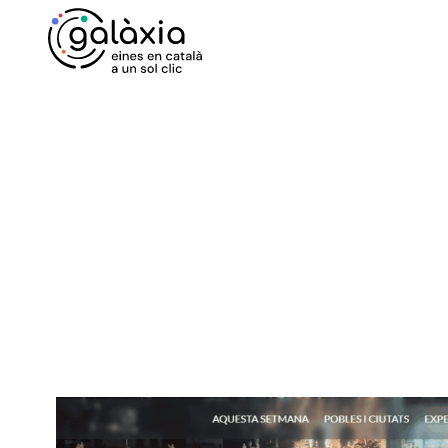
Vés
al
contingut