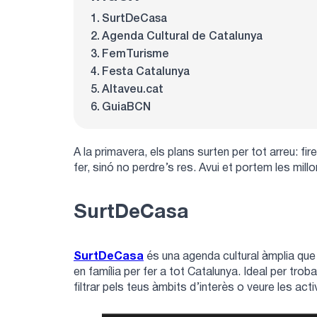
SurtDeCasa
Agenda Cultural de Catalunya
FemTurisme
Festa Catalunya
Altaveu.cat
GuiaBCN
A la primavera, els plans surten per tot arreu: f
fer, sinó no perdre’s res. Avui et portem les mil
SurtDeCasa
SurtDeCasa
és una agenda cultural àmplia que r
en família per fer a tot Catalunya. Ideal per tr
filtrar pels teus àmbits d’interès o veure les ac