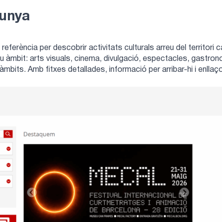
lunya
referència per descobrir activitats culturals arreu del territori cat
 àmbit: arts visuals, cinema, divulgació, espectacles, gastronomi
 àmbits. Amb fitxes detallades, informació per arribar-hi i enllaç