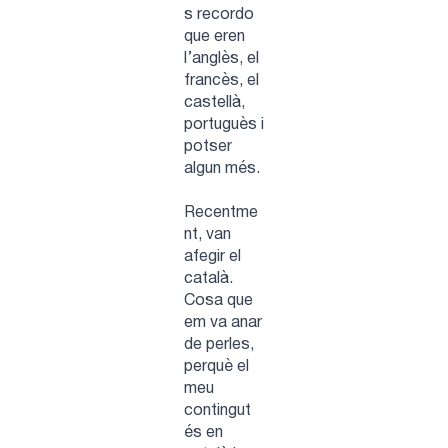
s recordo
que eren
l’anglès, el
francès, el
castellà,
portuguès i
potser
algun més.
Recentme
nt, van
afegir el
català.
Cosa que
em va anar
de perles,
perquè el
meu
contingut
és en