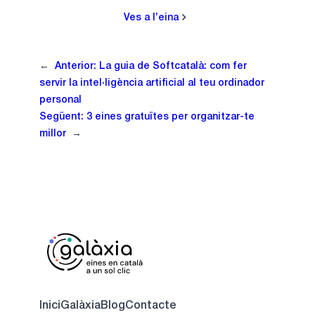
Ves a l’eina
←
Anterior:
La guia de Softcatalà: com fer
servir la intel·ligència artificial al teu ordinador
personal
Següent:
3 eines gratuïtes per organitzar-te
millor
→
Inici
Galàxia
Blog
Contacte