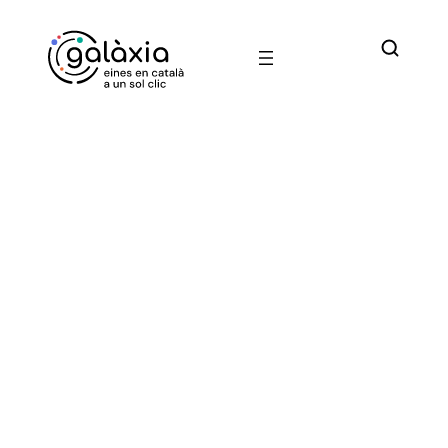
Vés
al
contingut