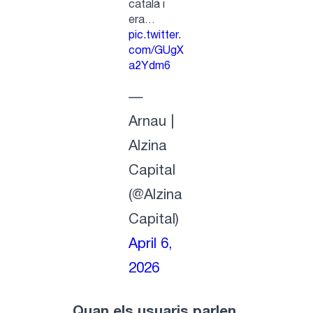
català i
era…
pic.twitter.
com/GUgX
a2Ydm6
—
Arnau |
Alzina
Capital
(@Alzina
Capital)
April 6,
2026
Quan els usuaris parlen,