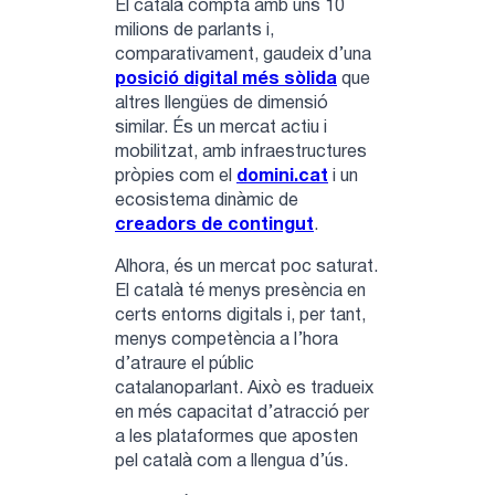
El català compta amb uns 10
milions de parlants i,
comparativament, gaudeix d’una
posició digital més sòlida
que
altres llengües de dimensió
similar. És un mercat actiu i
mobilitzat, amb infraestructures
pròpies com el
domini.cat
i un
ecosistema dinàmic de
creadors de contingut
.
Alhora, és un mercat poc saturat.
El català té menys presència en
certs entorns digitals i, per tant,
menys competència a l’hora
d’atraure el públic
catalanoparlant. Això es tradueix
en més capacitat d’atracció per
a les plataformes que aposten
pel català com a llengua d’ús.