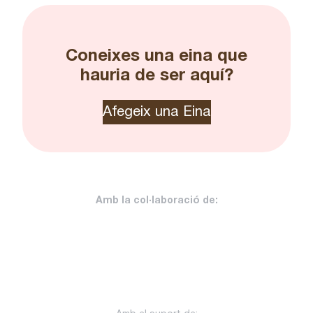
Coneixes una eina que
hauria de ser aquí?
Afegeix una Eina
Amb la col·laboració de: