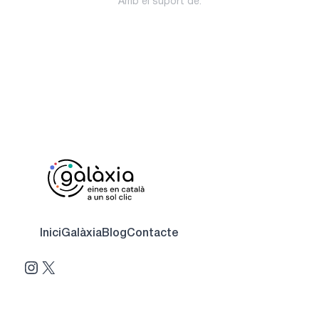
Amb el suport de:
Inici
Galàxia
Blog
Contacte
Instagram
X