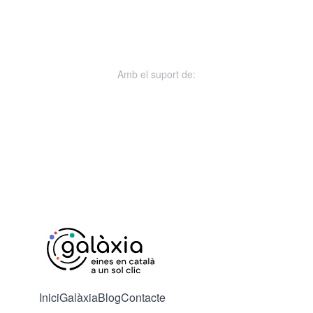
Amb el suport de:
Inici
Galàxia
Blog
Contacte