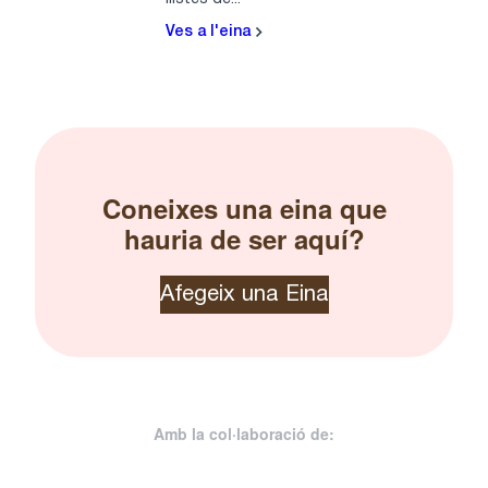
Ves a l'eina
Coneixes una eina que
hauria de ser aquí?
Afegeix una Eina
Amb la col·laboració de: