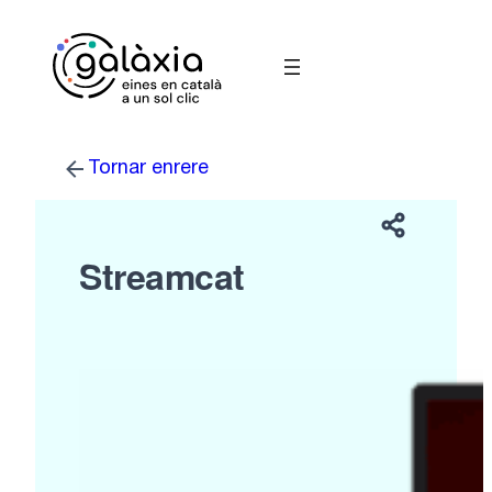
Vés
al
contingut
Tornar enrere
Streamcat