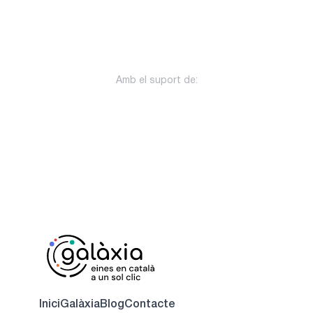
Amb el suport de:
Inici
Galàxia
Blog
Contacte