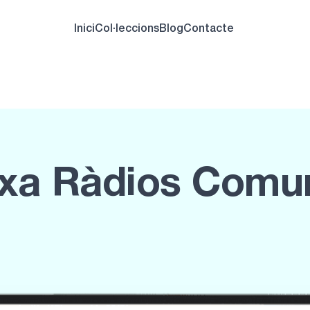
Inici
Col·leccions
Blog
Contacte
xa Ràdios Comun
Descobreix les r