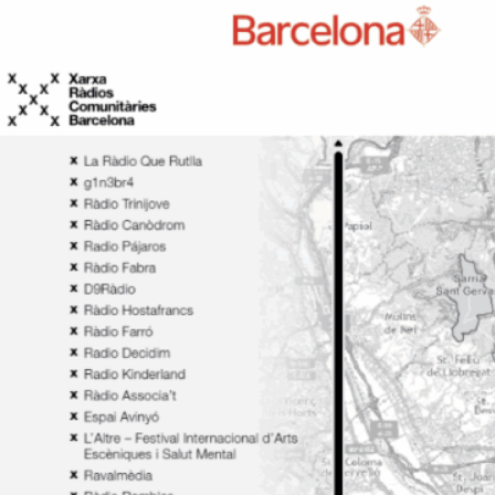
Barcelona amb 
La Xarxa de Ràdios Comunit
plataforma digital per a ràd
comú.
Cerca de ràdi
referència, rà
ràdio efímeres
col·lectius i c
ciutat.
Programació 