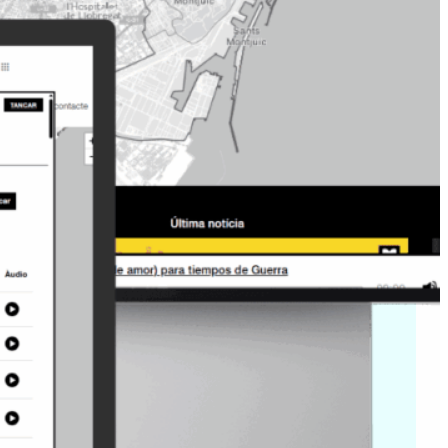
ontinguts de tots els
ulats, amb una emissora
 una programació que cobreix
 de diferents interessos i
na xarxa de ràdios que busca
s infraestructurals comuns i
 col·laborativa per permutar
inguts radiofònics.