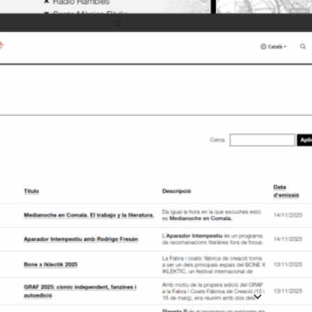
alimenta les c
projectes vinc
comunitària i
tota una gamma
temes.
Comunitat
: U
oferir recurso
una plataforma
i produir cont
Ideal per a: