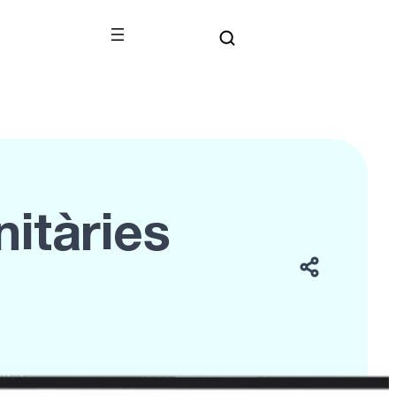
itàries
àdios comunitàries de