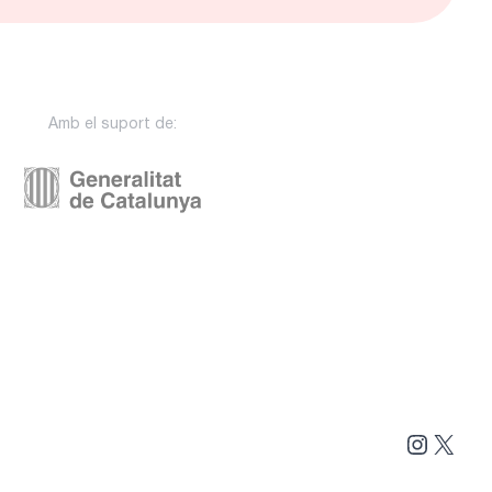
Amb el suport de:
Instag
X