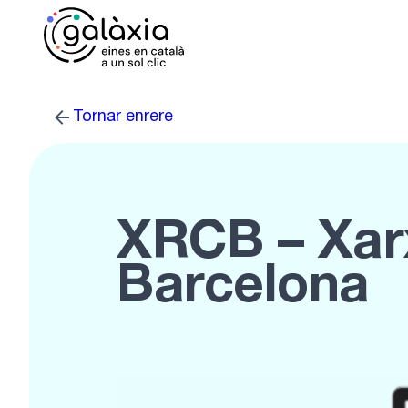
Vés
al
contingut
Tornar enrere
XRCB – Xar
Barcelona