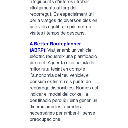
afegir punts d’interès i trobar
allotjaments al llarg del
recorregut. És especialment útil
per a viatges de diversos dies en
què vols equilibrar quilòmetres,
visites i temps de descans.
A Better Routeplanner
(ABRP)
: Viatjar amb un vehicle
elèctric requereix una planificació
diferent. Aquesta eina calcula la
millor ruta tenint en compte
l’autonomia del teu vehicle, el
consum estimat i els punts de
recàrrega disponibles. Només cal
indicar el model del cotxe i la
destinació perquè l’eina generi un
itinerari amb les aturades
necessàries per arribar-hi sense
preocupacions.