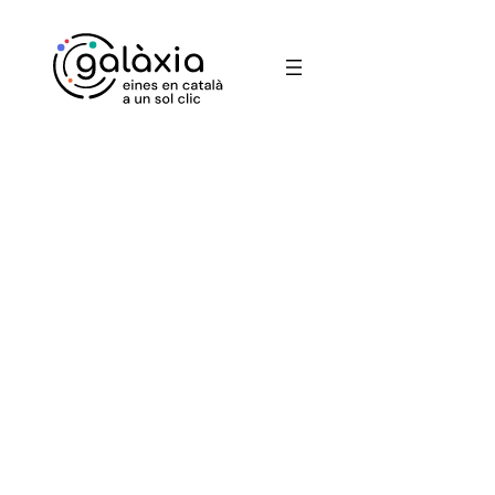
Vés
al
contingut