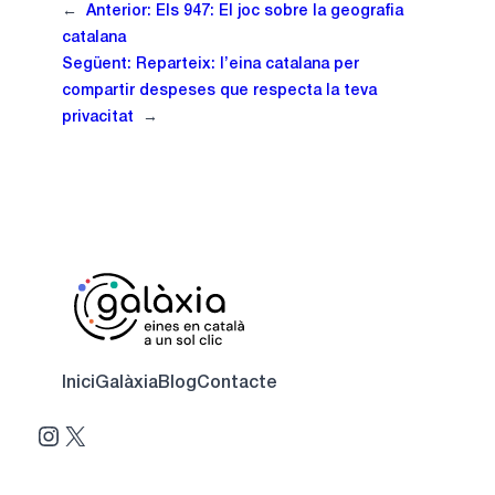
←
Anterior:
Els 947: El joc sobre la geografia
catalana
Següent:
Reparteix: l’eina catalana per
compartir despeses que respecta la teva
privacitat
→
Inici
Galàxia
Blog
Contacte
Instagram
X