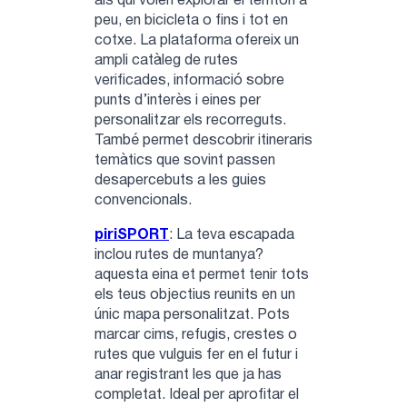
als qui volen explorar el territori a
peu, en bicicleta o fins i tot en
cotxe. La plataforma ofereix un
ampli catàleg de rutes
verificades, informació sobre
punts d’interès i eines per
personalitzar els recorreguts.
També permet descobrir itineraris
temàtics que sovint passen
desapercebuts a les guies
convencionals.
piriSPORT
: La teva escapada
inclou rutes de muntanya?
aquesta eina et permet tenir tots
els teus objectius reunits en un
únic mapa personalitzat. Pots
marcar cims, refugis, crestes o
rutes que vulguis fer en el futur i
anar registrant les que ja has
completat. Ideal per aprofitar el