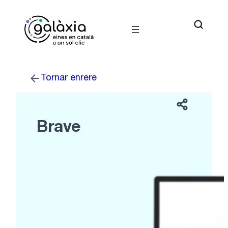
Vés
al
contingut
Tornar enrere
Brave