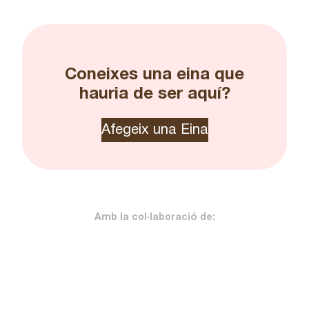
Coneixes una eina que
hauria de ser aquí?
Afegeix una Eina
Amb la col·laboració de: