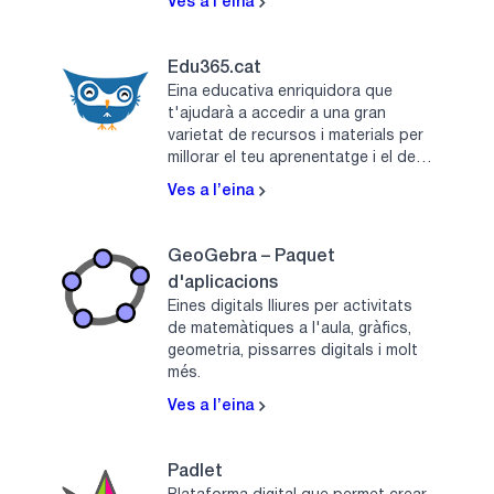
Ves a l’eina
Edu365.cat
Eina educativa enriquidora que
t'ajudarà a accedir a una gran
varietat de recursos i materials per
millorar el teu aprenentatge i el dels
teus fills.
Ves a l’eina
GeoGebra – Paquet
d'aplicacions
Eines digitals lliures per activitats
de matemàtiques a l'aula, gràfics,
geometria, pissarres digitals i molt
més.
Ves a l’eina
Padlet