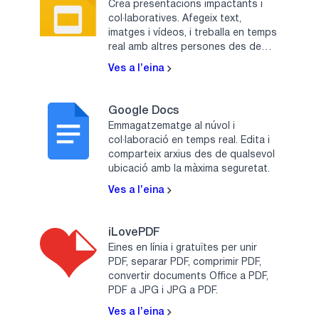
Crea presentacions impactants i
col·laboratives. Afegeix text,
imatges i vídeos, i treballa en temps
real amb altres persones des de
qualsevol lloc.
Ves a l’eina
Google Docs
Emmagatzematge al núvol i
col·laboració en temps real. Edita i
comparteix arxius des de qualsevol
ubicació amb la màxima seguretat.
Ves a l’eina
iLovePDF
Eines en línia i gratuïtes per unir
PDF, separar PDF, comprimir PDF,
convertir documents Office a PDF,
PDF a JPG i JPG a PDF.
Ves a l’eina