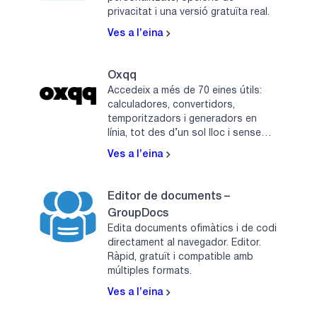
privacitat i una versió gratuïta real.
Ves a l’eina
Oxqq
Accedeix a més de 70 eines útils:
calculadores, convertidors,
temporitzadors i generadors en
línia, tot des d’un sol lloc i sense
registre.
Ves a l’eina
Editor de documents –
GroupDocs
Edita documents ofimàtics i de codi
directament al navegador. Editor.
Ràpid, gratuït i compatible amb
múltiples formats.
Ves a l’eina